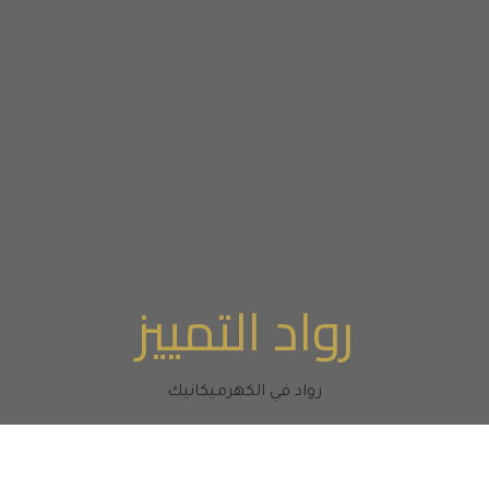
رواد التمييز
رواد في الكهرميكانيك